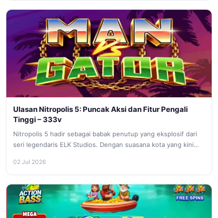
Ulasan Nitropolis 5: Puncak Aksi dan Fitur Pengali
Tinggi – 333v
Nitropolis 5 hadir sebagai babak penutup yang eksplosif dari
seri legendaris ELK Studios. Dengan suasana kota yang kini
berubah menjadi...
02 Jul 2026