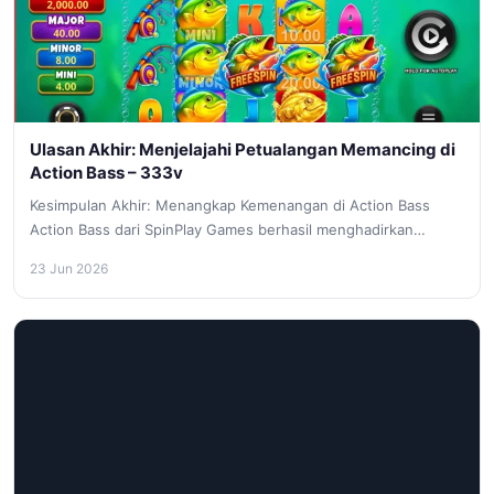
Ulasan Akhir: Menjelajahi Petualangan Memancing di
Action Bass – 333v
Kesimpulan Akhir: Menangkap Kemenangan di Action Bass
Action Bass dari SpinPlay Games berhasil menghadirkan
perpaduan unik antara ketenangan memancing di...
23 Jun 2026