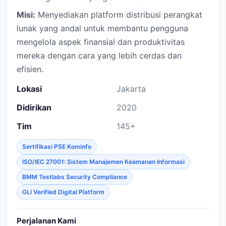
Misi:
Menyediakan platform distribusi perangkat
lunak yang andal untuk membantu pengguna
mengelola aspek finansial dan produktivitas
mereka dengan cara yang lebih cerdas dan
efisien.
Lokasi
Jakarta
Didirikan
2020
Tim
145+
Sertifikasi PSE Kominfo
ISO/IEC 27001: Sistem Manajemen Keamanan Informasi
BMM Testlabs Security Compliance
GLI Verified Digital Platform
Perjalanan Kami