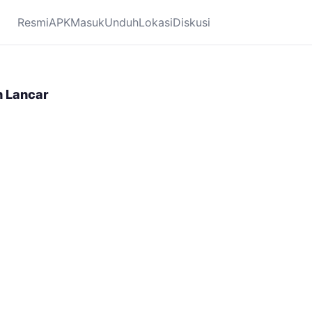
Resmi
APK
Masuk
Unduh
Lokasi
Diskusi
n Lancar