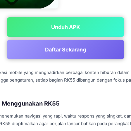
Unduh APK
Daftar Sekarang
kasi mobile yang menghadirkan berbagai konten hiburan dalam 
ingga pengaturan, setiap bagian RK55 dibangun dengan fokus 
 Menggunakan RK55
enemukan navigasi yang rapi, waktu respons yang singkat, dan
RK55 dioptimalkan agar berjalan lancar bahkan pada perangkat